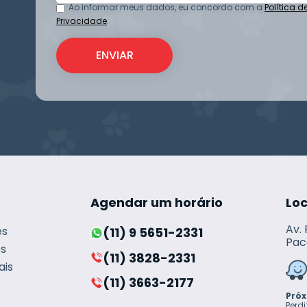
Ao informar meus dados, eu concordo com a
Política d
Privacidade
.
Agendar um horário
Lo
Av.
es
(11) 9 5651-2331
Pac
s
(11) 3828-2331
ais
(11) 3663-2177
Próx
Perdi