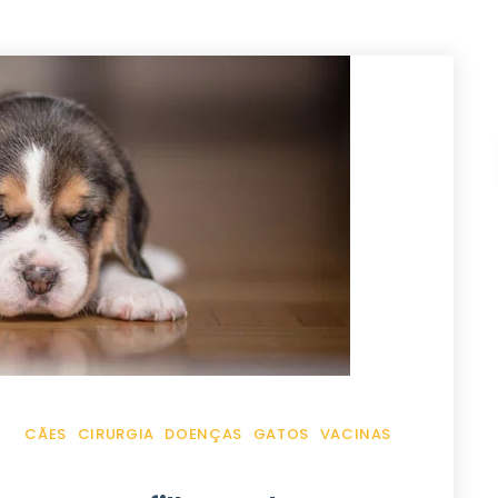
CÃES
CIRURGIA
DOENÇAS
GATOS
VACINAS