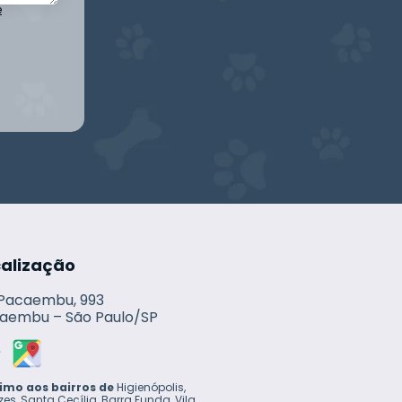
e
calização
 Pacaembu, 993
aembu – São Paulo/SP
imo aos bairros de
Higienópolis,
zes, Santa Cecília, Barra Funda, Vila