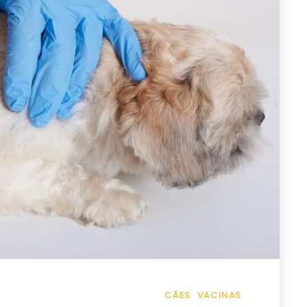
CÃES
VACINAS