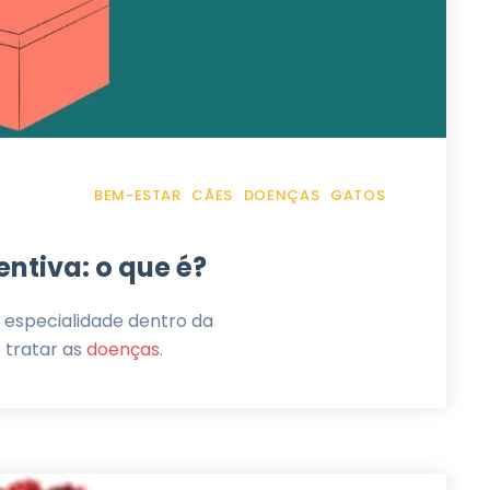
BEM-ESTAR
CÃES
DOENÇAS
GATOS
ntiva: o que é?
 especialidade dentro da
 tratar as
doenças
.