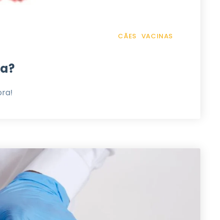
CÃES
VACINAS
na?
ora!