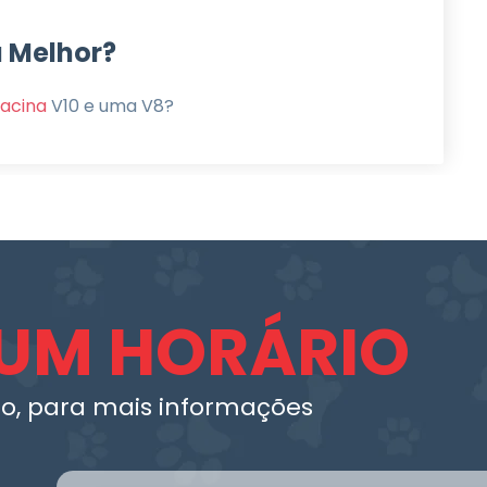
a Melhor?
acina
V10 e uma V8?
UM HORÁRIO
o, para mais informações