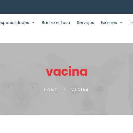
Especialidades
Banho e Tosa
Serviços
Exames
I
vacina
HOME
VACINA