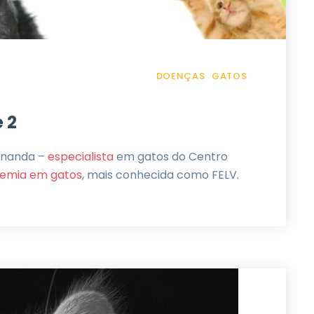
DOENÇAS
GATOS
e 2
ernanda –
especialista
em gatos do Centro
cemia em gatos
, mais conhecida como FELV.