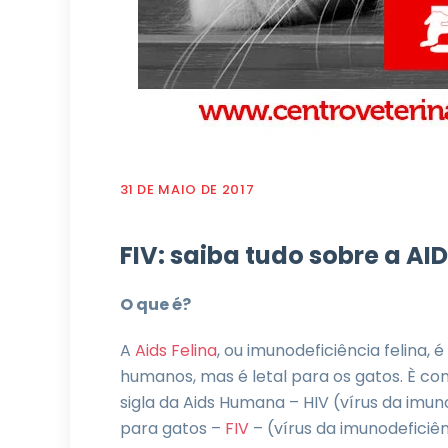
31 DE MAIO DE 2017
FIV: saiba tudo sobre a AID
O que é?
A
Aids Felina
, ou imunodeficiência felina,
humanos, mas é letal para os gatos. È co
sigla da Aids Humana – HIV (vírus da imu
para gatos –
FIV
– (vírus da imunodeficiênc