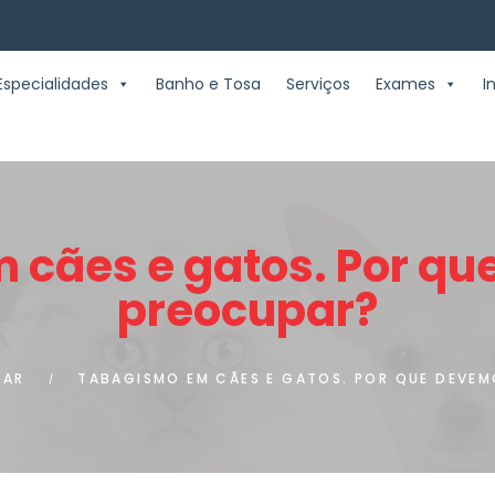
Especialidades
Banho e Tosa
Serviços
Exames
I
 cães e gatos. Por qu
preocupar?
TAR
TABAGISMO EM CÃES E GATOS. POR QUE DEVE