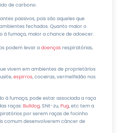
ido de carbono.
ntes passivos, pois são aqueles que
 ambientes fechados. Quanto maior o
o à fumaça, maior a chance de adoecer.
ros podem levar a
doenças
respiratórias,
ue vivem em ambientes de proprietários
usite,
espirros
, coceiras, vermelhidão nos
o à fumaça, pode estar associada a raça
das raças:
Bulldog
, Shit-zu,
Pug
, etc tem a
iratórios por serem raças de focinho
mais comum desenvolverem câncer de