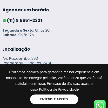
Agendar um horário
(11) 9 5651-2331
Segunda a Sexta
: 8h às 20h
Sábado
: 9h às 17h
Localização
Av. Pacaembu, 993
Pacaembu – São Paulo/SP
Utilizamos cookies para garantir a melhor experiência em
nosso site. Ao navegar pelo site, você autoriza que você está
Próximo aos bairros de
Higienópolis, Perdizes, Santa Cecília, Barra
satisfeito com isso. Em caso de dúvidas, acesse
Funda, Vila Madalena, Jardins e regiões.
Política de Privacidade.
nossa
ENTENDI E ACEITO
© 2024 - Centro Veterinário Pacaembu. Todos os direitos