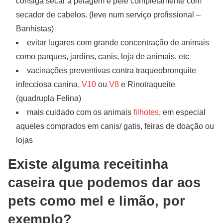
consiga secar a pelagem e pele completamente com
secador de cabelos. (leve num serviço profissional –
Banhistas)
evitar lugares com grande concentração de animais
como parques, jardins, canis, loja de animais, etc
vacinações preventivas contra traqueobronquite
infecciosa canina,
V10
ou
V8
e Rinotraqueite
(quadrupla Felina)
mais cuidado com os animais
filhotes
, em especial
aqueles comprados em canis/ gatis, feiras de doação ou
lojas
Existe alguma receitinha
caseira que podemos dar aos
pets como mel e limão, por
exemplo?