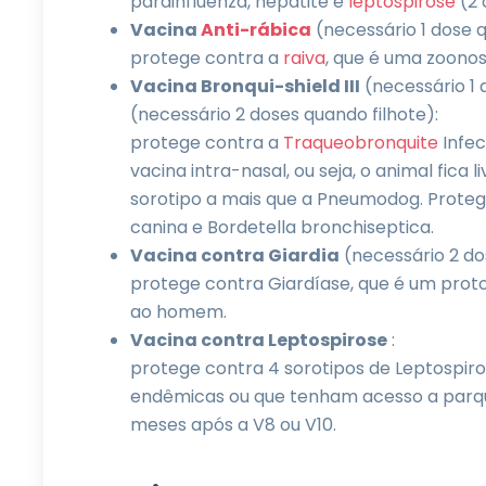
parainfluenza, hepatite e
leptospirose
(2 
Vacina
Anti-rábica
(necessário 1 dose q
protege contra a
raiva
, que é uma zoonos
Vacina Bronqui-shield III
(necessário 1
(necessário 2 doses quando filhote):
protege contra a
Traqueobronquite
Infec
vacina intra-nasal, ou seja, o animal fica l
sorotipo a mais que a Pneumodog. Protege
canina e Bordetella bronchiseptica.
Vacina contra Giardia
(necessário 2 do
protege contra Giardíase, que é um protoz
ao homem.
Vacina contra Leptospirose
:
protege contra 4 sorotipos de Leptospiro
endêmicas ou que tenham acesso a parque
meses após a V8 ou V10.