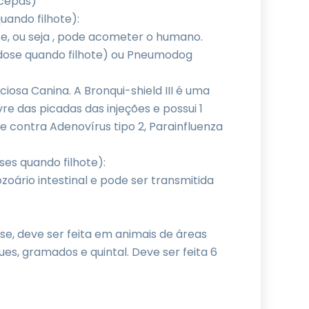
cepas)
uando filhote):
e, ou seja , pode acometer o humano.
 dose quando filhote) ou Pneumodog
ciosa Canina. A Bronqui-shield III é uma
ivre das picadas das injeções e possui 1
 contra Adenovírus tipo 2, Parainfluenza
ses quando filhote):
oário intestinal e pode ser transmitida
se, deve ser feita em animais de áreas
s, gramados e quintal. Deve ser feita 6