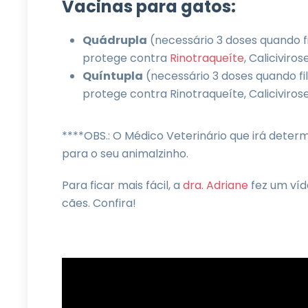
Vacinas para gatos:
Quádrupla
(necessário 3 doses quando fi
protege contra
Rinotraqueíte
, Caliciviro
Quíntupla
(necessário 3 doses quando fil
protege contra Rinotraqueíte, Caliciviros
****OBS.: O Médico Veterinário que irá determ
para o seu animalzinho.
Para ficar mais fácil, a
dra. Adriane
fez um víd
cães. Confira!